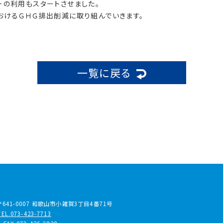
ーの利用もスタートさせました。
おけるＧＨＧ排出削減に取り組んでいきます。
一覧に戻る
〒641-0007
和歌山市小雑賀3丁目4番71号
TEL.073-423-7713